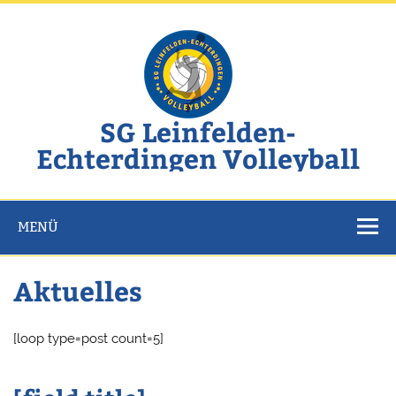
Zum
Inhalt
springen
SG Leinfelden-
Echterdingen Volleyball
Website der SG Leinfelden-Echterdingen Volleyball
MENÜ
Aktuelles
[loop type=post count=5]