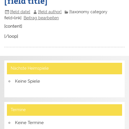
[field title]
[field date]
[field author]
[taxonomy category
field=link]
Beitrag bearbeiten
[content]
[/loop]
Nächste Heimspiele
Keine Spiele
Termine
Keine Termine