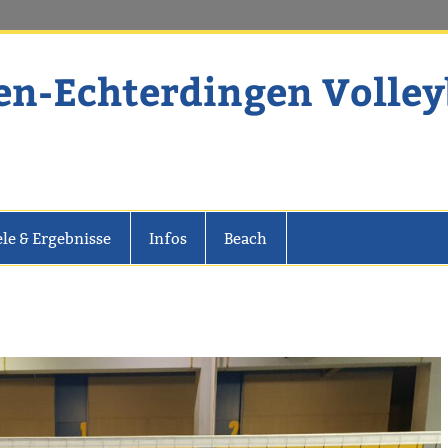
en-Echterdingen Volley
dingen Volleyball
ele & Ergebnisse
Infos
Beach