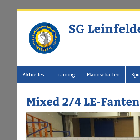
Zum
Inhalt
springen
SG Leinfeld
Website der SG Leinfelden-Echter
Aktuelles
Training
Mannschaften
Spi
Mixed 2/4 LE-Fanten