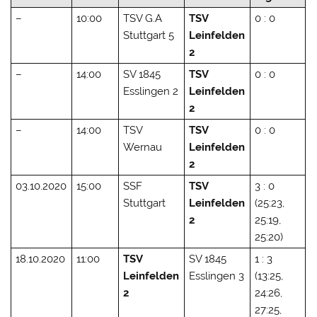
–
10:00
TSV G.A
TSV
0 : 0
Stuttgart 5
Leinfelden
2
–
14:00
SV 1845
TSV
0 : 0
Esslingen 2
Leinfelden
2
–
14:00
TSV
TSV
0 : 0
Wernau
Leinfelden
2
03.10.2020
15:00
SSF
TSV
3 : 0
Stuttgart
Leinfelden
(25:23,
2
25:19,
25:20)
18.10.2020
11:00
TSV
SV 1845
1 : 3
Leinfelden
Esslingen 3
(13:25,
2
24:26,
27:25,