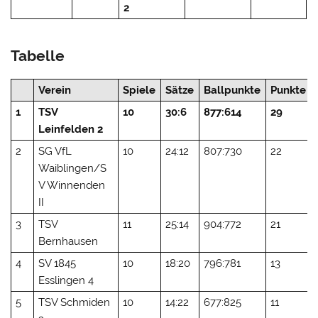
2
Tabelle
Verein
Spiele
Sätze
Ballpunkte
Punkte
1
TSV
10
30:6
877:614
29
Leinfelden 2
2
SG VfL
10
24:12
807:730
22
Waiblingen/S
V Winnenden
II
3
TSV
11
25:14
904:772
21
Bernhausen
4
SV 1845
10
18:20
796:781
13
Esslingen 4
5
TSV Schmiden
10
14:22
677:825
11