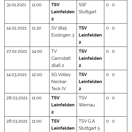
31.01.2021
11:00
TSV
SSF
0 : 0
Leinfelden
Stuttgart
2
14.02.2021
11:30
SV 1845
TSV
0 : 0
Esslingen 3
Leinfelden
2
27.02.2021
14:00
TV
TSV
0 : 0
Cannstatt
Leinfelden
1846 2
2
14.03.2021
12:00
SG Volley
TSV
0 : 0
Neckar-
Leinfelden
Teck IV
2
28.03.2021
11:00
TSV
TSV
0 : 0
Leinfelden
Wernau
2
28.03.2021
11:00
TSV
TSV G.A
0 : 0
Leinfelden
Stuttgart 5