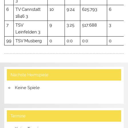
3
6
TV Cannstatt
10
9:24
625:793
6
1846 3
7
TSV
9
3:25
517:688
3
Leinfelden 3
99
TSV Musberg
0
0:0
0:0
0
Nächste Heimspiele
Keine Spiele
Termine