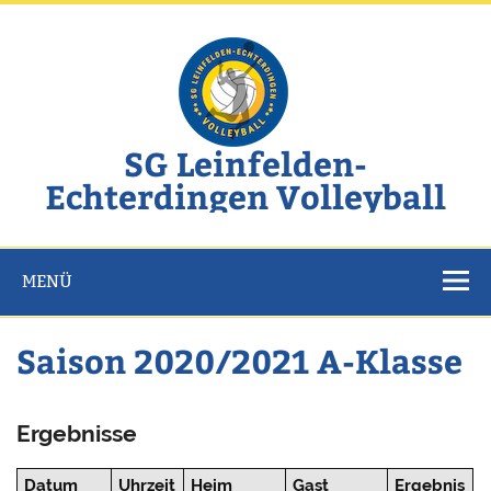
Zum
Inhalt
springen
SG Leinfelden-
Echterdingen Volleyball
Website der SG Leinfelden-Echterdingen Volleyball
MENÜ
Saison 2020/2021 A-Klasse
Ergebnisse
Datum
Uhrzeit
Heim
Gast
Ergebnis