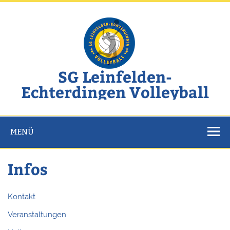
Zum
Inhalt
springen
SG Leinfelden-
Echterdingen Volleyball
Website der SG Leinfelden-Echterdingen Volleyball
MENÜ
Infos
Kontakt
Veranstaltungen