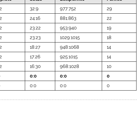
2
32:9
977:752
29
2
24:16
881:863
22
2
23:22
953:940
19
2
23:23
1029:1015
18
2
18:27
948:1068
14
2
17:26
925:1015
14
2
16:30
968:1028
10
0
0:0
0:0
0
0
0:0
0:0
0