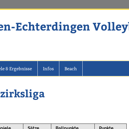
en-Echterdingen Volley
dingen Volleyball
ele & Ergebnisse
Infos
Beach
zirksliga
Spiele
Sätze
Ballpunkte
Punkte