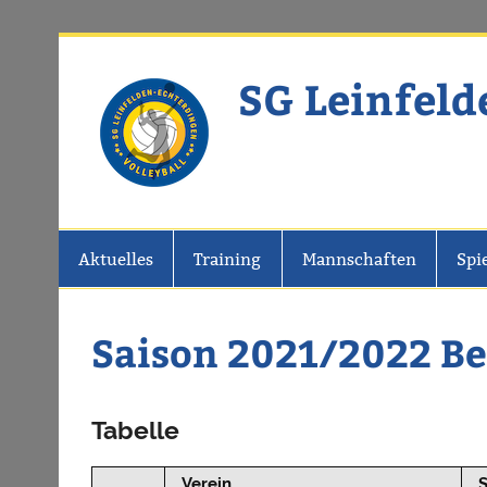
Zum
Inhalt
springen
SG Leinfeld
Website der SG Leinfelden-Echter
Aktuelles
Training
Mannschaften
Spi
Saison 2021/2022 Be
Tabelle
Verein