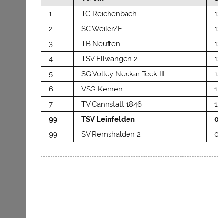
1
TG Reichenbach
1
2
SC Weiler/F.
1
3
TB Neuffen
1
4
TSV Ellwangen 2
1
5
SG Volley Neckar-Teck III
1
6
VSG Kernen
1
7
TV Cannstatt 1846
1
99
TSV Leinfelden
99
SV Remshalden 2