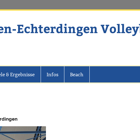
en-Echterdingen Volley
dingen Volleyball
ele & Ergebnisse
Infos
Beach
erdingen