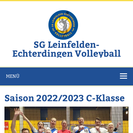
Zum
Inhalt
springen
SG Leinfelden-
Echterdingen Volleyball
Website der SG Leinfelden-Echterdingen Volleyball
MENÜ
Saison 2022/2023 C-Klasse