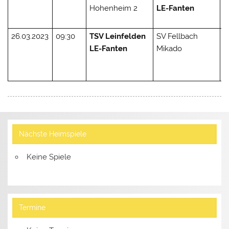
Hohenheim 2
LE-Fanten
(
2
26.03.2023
09:30
TSV Leinfelden
SV Fellbach
1 
LE-Fanten
Mikado
(
1
2
Nächste Heimspiele
Keine Spiele
Termine