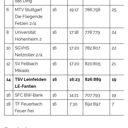
das Ding
6
MTV Stuttgart
16
19:17
786:758
25
Die Fliegende
Fetzen 2/4
8
Universität
16
17:18
778:779
24
Hohenheim 2
10
SGVHS
16
17:20
782:807
22
Netzroller 2/4
12
SV Fellbach
16
17:20
820:805
21
Mikado
14
TSV Leinfelden
16
16:23
826:889
19
LE-Fanten
16
SFC BW-Bank
16
14:21
707:793
19
18
TF Feuerbach
16
7:30
692:897
7
Feuer frei