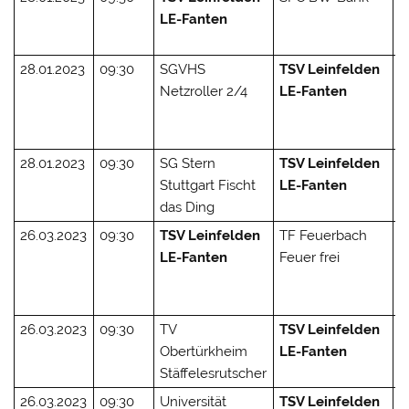
LE-Fanten
(
2
28.01.2023
09:30
SGVHS
TSV Leinfelden
1 
Netzroller 2/4
LE-Fanten
(
1
1
28.01.2023
09:30
SG Stern
TSV Leinfelden
0
Stuttgart Fischt
LE-Fanten
(
das Ding
2
26.03.2023
09:30
TSV Leinfelden
TF Feuerbach
2 
LE-Fanten
Feuer frei
(
2
2
26.03.2023
09:30
TV
TSV Leinfelden
2
Obertürkheim
LE-Fanten
(
Stäffelesrutscher
2
26.03.2023
09:30
Universität
TSV Leinfelden
2