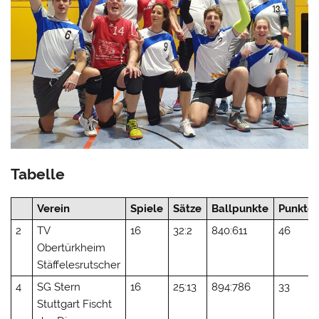
Tabelle
Verein
Spiele
Sätze
Ballpunkte
Punkte
2
TV
16
32:2
840:611
46
Obertürkheim
Stäffelesrutscher
4
SG Stern
16
25:13
894:786
33
Stuttgart Fischt