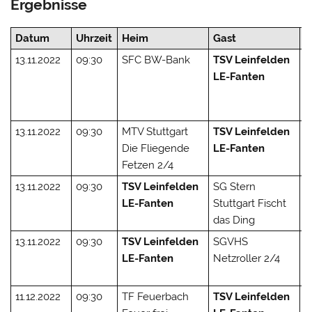
Ergebnisse
Datum
Uhrzeit
Heim
Gast
E
13.11.2022
09:30
SFC BW-Bank
TSV Leinfelden
1 
LE-Fanten
(
2
2
13.11.2022
09:30
MTV Stuttgart
TSV Leinfelden
2
Die Fliegende
LE-Fanten
(
Fetzen 2/4
2
13.11.2022
09:30
TSV Leinfelden
SG Stern
0
LE-Fanten
Stuttgart Fischt
(
das Ding
1
13.11.2022
09:30
TSV Leinfelden
SGVHS
0
LE-Fanten
Netzroller 2/4
(
2
11.12.2022
09:30
TF Feuerbach
TSV Leinfelden
2 