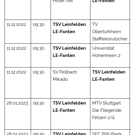
Feuer frei
LE-Fanten
(
2
2
11.12.2022
09:30
TSV Leinfelden
TV
0
LE-Fanten
Obertürkheim
(
Stäffelesrutscher
1
11.12.2022
09:30
TSV Leinfelden
Universität
2
LE-Fanten
Hohenheim 2
(
2
11.12.2022
09:30
SV Fellbach
TSV Leinfelden
2 
Mikado
LE-Fanten
(
2
2
28.01.2023
09:30
TSV Leinfelden
MTV Stuttgart
1 
LE-Fanten
Die Fliegende
(
Fetzen 2/4
2
1
28.01.2023
09:30
TSV Leinfelden
SFC BW-Bank
2