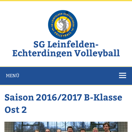
Zum
Inhalt
springen
SG Leinfelden-
Echterdingen Volleyball
Website der SG Leinfelden-Echterdingen Volleyball
MENÜ
Saison 2016/2017 B-Klasse
Ost 2