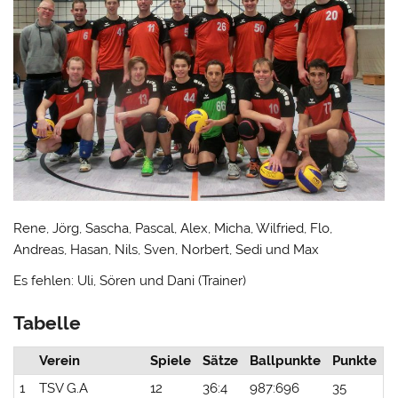
Rene, Jörg, Sascha, Pascal, Alex, Micha, Wilfried, Flo,
Andreas, Hasan, Nils, Sven, Norbert, Sedi und Max
Es fehlen: Uli, Sören und Dani (Trainer)
Tabelle
Verein
Spiele
Sätze
Ballpunkte
Punkte
1
TSV G.A
12
36:4
987:696
35