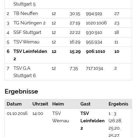
Stuttgart 5
2
TB Neuffen
12
30:15
994:919
27
3
TG Nürtingen 2
12
27:19
1020:1006
23
4
SSF Stuttgart
12
22:22
930:910
18
5
TSV Wernau
12
16:29
955:934
11
6
TSV Leinfelden
12
15:29
906:1010
10
2
7
TSV G.A
12
7:35
717:1034
2
Stuttgart 6
Ergebnisse
Datum
Uhrzeit
Heim
Gast
Ergebnis
01.10.2016
14:00
TSV
TSV
1 : 3
Wernau
Leinfelden
(26:28,
2
25:20,
25:27,