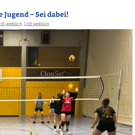
 Jugend – Sei dabei!
16 weiblich
,
U18 weiblich