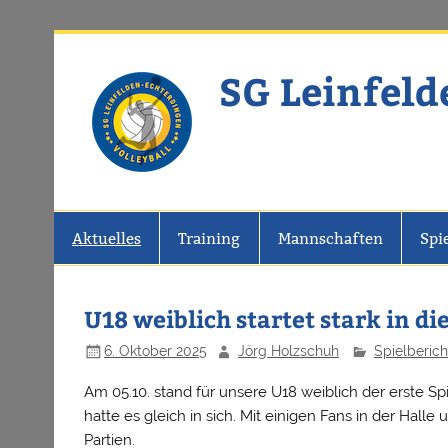
Zum
Inhalt
springen
SG Leinfeld
Website der SG Leinfelden-Echter
Aktuelles
Training
Mannschaften
Spi
U18 weiblich startet stark in di
6. Oktober 2025
Jörg Holzschuh
Spielberich
Am 05.10. stand für unsere U18 weiblich der erste S
hatte es gleich in sich. Mit einigen Fans in der Hall
Partien.