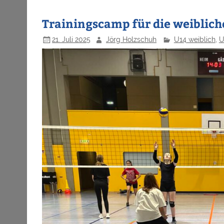
Trainingscamp für die weibliche
21. Juli 2025
Jörg Holzschuh
U14 weiblich
,
U