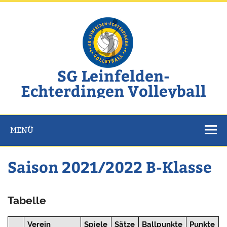
Zum
Inhalt
springen
SG Leinfelden-
Echterdingen Volleyball
Website der SG Leinfelden-Echterdingen Volleyball
MENÜ
Saison 2021/2022 B-Klasse
Tabelle
Verein
Spiele
Sätze
Ballpunkte
Punkte