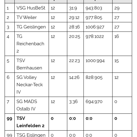
1
VSG HusBeSt
12
31:9
943:803
29
2
TV Weiler
12
29:12
977:805
27
3
TG Geislingen
12
28:16
1006:927
27
4
TG
12
20:25
978:1022
16
Reichenbach
2
5
TSV
12
22:23
1000:994
15
Bernhausen
6
SG Volley
12
14:26
828:905
12
Neckar-Teck
IV
7
SG MADS
12
3:36
694:970
0
Ostalb IV
99
TSV
0
0:0
0:0
0
Leinfelden 2
99
TSG Eislingen
0
0:0
0:0
0