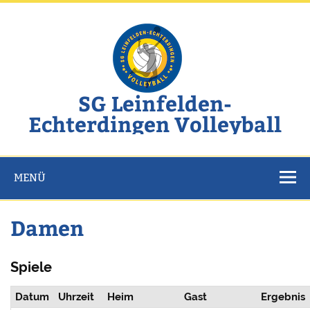
Zum
Inhalt
springen
SG Leinfelden-
Echterdingen Volleyball
Website der SG Leinfelden-Echterdingen Volleyball
MENÜ
Damen
Spiele
Datum
Uhrzeit
Heim
Gast
Ergebnis