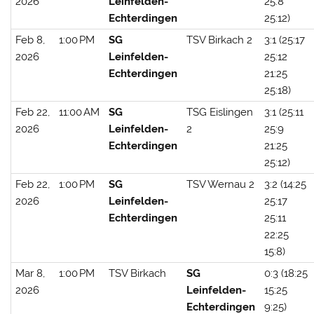
2026
Leinfelden-
25:8
Echterdingen
25:12)
Feb 8,
1:00 PM
SG
TSV Birkach 2
3:1 (25:17
2026
Leinfelden-
25:12
Echterdingen
21:25
25:18)
Feb 22,
11:00 AM
SG
TSG Eislingen
3:1 (25:11
2026
Leinfelden-
2
25:9
Echterdingen
21:25
25:12)
Feb 22,
1:00 PM
SG
TSV Wernau 2
3:2 (14:25
2026
Leinfelden-
25:17
Echterdingen
25:11
22:25
15:8)
Mar 8,
1:00 PM
TSV Birkach
SG
0:3 (18:25
2026
Leinfelden-
15:25
Echterdingen
9:25)