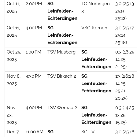
Oct 11,
2:00 PM
SG
TG Nürtingen
3:0 (25:13
2025
Leinfelden-
3
25:9
Echterdingen
25:12)
Oct 11,
4:00 PM
SG
VSG Kernen
3:0 (25:17
2025
Leinfelden-
25:14
Echterdingen
25:18)
Oct 25,
1:00 PM
TSV Musberg
SG
0:3 (16:25
2025
Leinfelden-
14:25
Echterdingen
21:25)
Nov 8,
4:30 PM
TSV Birkach 2
SG
1:3 (26:28
2025
Leinfelden-
14:25
Echterdingen
25:21
20:25)
Nov
4:00 PM
TSV Wernau 2
SG
0:3 (14:25
23,
Leinfelden-
13:25
2025
Echterdingen
15:25)
Dec 7,
11:00 AM
SG
SG TV
3:0 (25:16