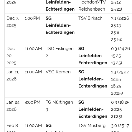
2025
Leinfelden-
Hochdorf/TV
25:12
Echterdingen
Reichenbach
25:21)
Dec 7,
1:00 PM
SG
TSV Birkach
3:1 (24:26
2025
Leinfelden-
25:13
Echterdingen
25:8
25:16)
Dec
11:00 AM
TSG Eislingen
SG
0:3 (24:26
20,
2
Leinfelden-
15:25
2025
Echterdingen
13:25)
Jan 11,
11:00 AM
VSG Kernen
SG
1:3 (25:22
2026
Leinfelden-
12:25
Echterdingen
16:25
20:25)
Jan 24,
4:00 PM
TG Nürtingen
SG
0:3 (18:25
2026
3
Leinfelden-
20:25
Echterdingen
21:25)
Feb 8,
11:00 AM
SG
TSV Musberg
3:0 (25:17