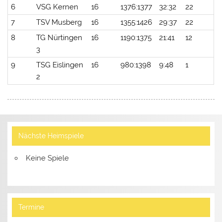
6
VSG Kernen
16
1376:1377
32:32
22
7
TSV Musberg
16
1355:1426
29:37
22
8
TG Nürtingen
16
1190:1375
21:41
12
3
9
TSG Eislingen
16
980:1398
9:48
1
2
Nächste Heimspiele
Keine Spiele
Termine