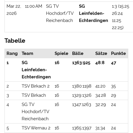
Mar 22,
11:00 AM
SG TV
SG
1:3 (15:25
2026
Hochdorf/TV
Leinfelden-
26:24
Reichenbach
Echterdingen
11:25
22:25)
Tabelle
Rang
Team
Spiele
Bälle
Sätze
Punkte
1
SG
16
1363:925
48:8
47
Leinfelden-
Echterdingen
2
TSV Birkach 2
16
1380:1198
41:20
35
3
TSV Birkach
16
1329:1326
34:28
29
4
SG TV
16
1347:1263
32:29
24
Hochdorf/TV
Reichenbach
5
TSV Wernau 2
16
1365:1397
31:34
24