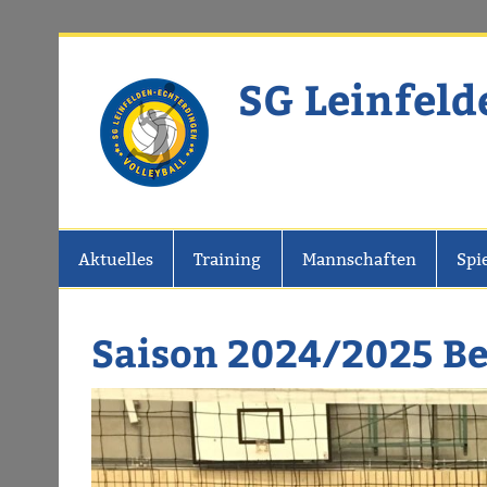
Zum
Inhalt
springen
SG Leinfeld
Website der SG Leinfelden-Echter
Aktuelles
Training
Mannschaften
Spi
Saison 2024/2025 Be