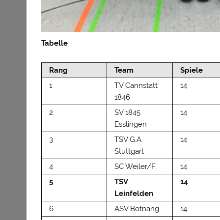
Tabelle
Rang
Team
Spiele
1
TV Cannstatt
14
1846
2
SV 1845
14
Esslingen
3
TSV G.A.
14
Stuttgart
4
SC Weiler/F.
14
5
TSV
14
Leinfelden
6
ASV Botnang
14