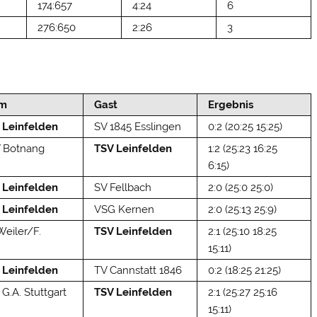
174:657
4:24
6
276:650
2:26
3
im
Gast
Ergebnis
 Leinfelden
SV 1845 Esslingen
0:2 (20:25 15:25)
 Botnang
TSV Leinfelden
1:2 (25:23 16:25
6:15)
 Leinfelden
SV Fellbach
2:0 (25:0 25:0)
 Leinfelden
VSG Kernen
2:0 (25:13 25:9)
Weiler/F.
TSV Leinfelden
2:1 (25:10 18:25
15:11)
 Leinfelden
TV Cannstatt 1846
0:2 (18:25 21:25)
G.A. Stuttgart
TSV Leinfelden
2:1 (25:27 25:16
15:11)