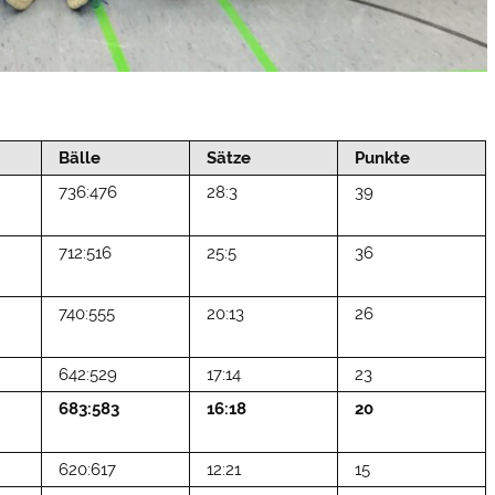
Bälle
Sätze
Punkte
736:476
28:3
39
712:516
25:5
36
740:555
20:13
26
642:529
17:14
23
683:583
16:18
20
620:617
12:21
15