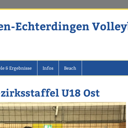
en-Echterdingen Volley
dingen Volleyball
ele & Ergebnisse
Infos
Beach
zirksstaffel U18 Ost