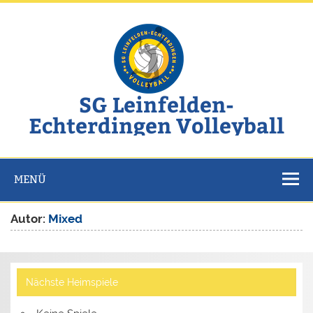
Zum
Inhalt
springen
SG Leinfelden-
Echterdingen Volleyball
Website der SG Leinfelden-Echterdingen Volleyball
MENÜ
Autor:
Mixed
Nächste Heimspiele