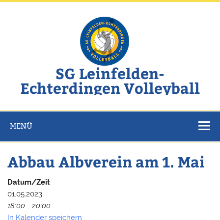
Zum
Inhalt
springen
SG Leinfelden-
Echterdingen Volleyball
Website der SG Leinfelden-Echterdingen Volleyball
MENÜ
Abbau Albverein am 1. Mai
Datum/Zeit
01.05.2023
18:00 - 20:00
In Kalender speichern