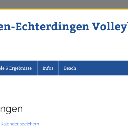
en-Echterdingen Volley
dingen Volleyball
ele & Ergebnisse
Infos
Beach
ungen
 Kalender speichern