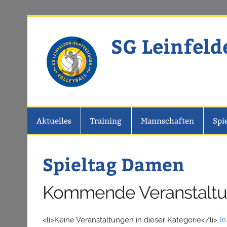
Zum
Inhalt
springen
SG Leinfeld
Website der SG Leinfelden-Echter
Aktuelles
Training
Mannschaften
Spi
Spieltag Damen
Kommende Veranstalt
<li>Keine Veranstaltungen in dieser Kategorie</li>
In