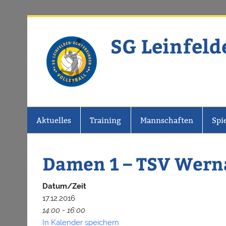
Zum
Inhalt
springen
SG Leinfeld
Website der SG Leinfelden-Echter
Aktuelles
Training
Mannschaften
Spi
Damen 1 – TSV Wern
Datum/Zeit
17.12.2016
14:00 - 16:00
In Kalender speichern