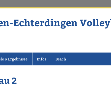
en-Echterdingen Volley
dingen Volleyball
ele & Ergebnisse
Infos
Beach
au 2