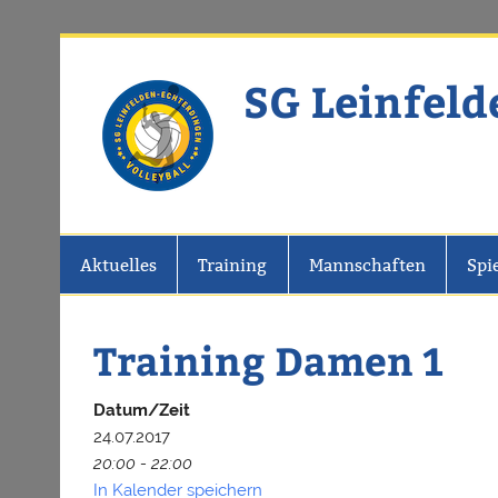
Zum
Inhalt
springen
SG Leinfeld
Website der SG Leinfelden-Echter
Aktuelles
Training
Mannschaften
Spi
Training Damen 1
Datum/Zeit
24.07.2017
20:00 - 22:00
In Kalender speichern