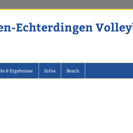
en-Echterdingen Volley
dingen Volleyball
ele & Ergebnisse
Infos
Beach