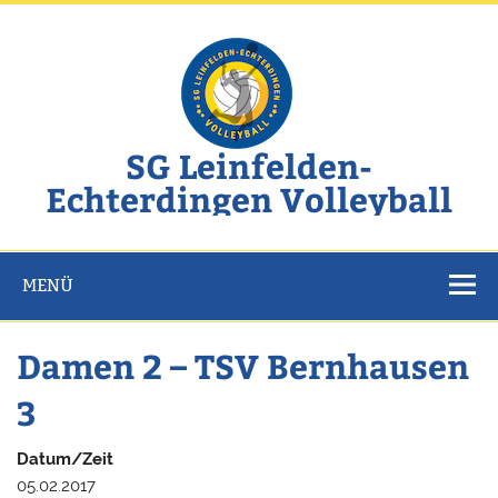
Zum
Inhalt
springen
SG Leinfelden-
Echterdingen Volleyball
Website der SG Leinfelden-Echterdingen Volleyball
MENÜ
Damen 2 – TSV Bernhausen
3
Datum/Zeit
05.02.2017