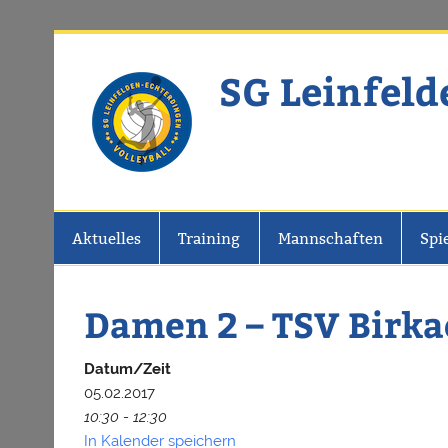
Zum
Inhalt
springen
SG Leinfeld
Website der SG Leinfelden-Echter
Aktuelles
Training
Mannschaften
Spi
Damen 2 – TSV Birka
Datum/Zeit
05.02.2017
10:30 - 12:30
In Kalender speichern