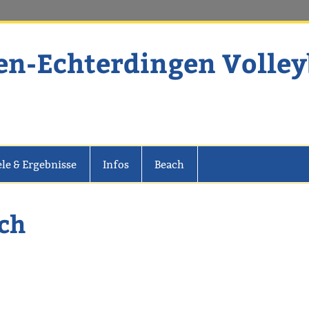
en-Echterdingen Volley
dingen Volleyball
ele & Ergebnisse
Infos
Beach
ch