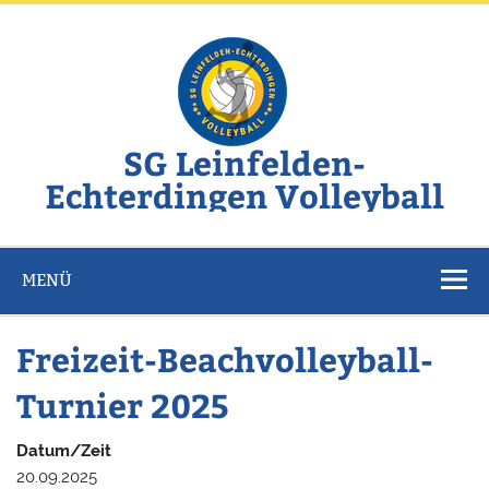
Zum
Inhalt
springen
SG Leinfelden-
Echterdingen Volleyball
Website der SG Leinfelden-Echterdingen Volleyball
MENÜ
Freizeit-Beachvolleyball-
Turnier 2025
Datum/Zeit
20.09.2025