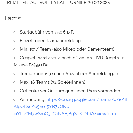
FREIZEIT-BEACHVOLLEYBALLTURNIER 20.09.2025
Facts:
Startgebühr von 7,50€ p.P.
Einzel- oder Teamanmeldung
Min. 1w / Team (also Mixed oder Damenteam)
Gespielt wird 2 vs. 2 nach offiziellen FIVB Regeln mit
Mikasa BV550 Ball
Turniermodus je nach Anzahl der Anmeldungen
Max. 16 Teams (32 SpielerInnen)
Getränke vor Ort zum günstigen Preis vorhanden
Anmeldung:
https://docs.google.com/forms/d/e/1F
AIpQLScKo5Vo-5YB7vQIve-
ciYLeCM7wSmO3JCoNSBjBgSI1KJN-fA/viewform