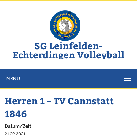
Zum
Inhalt
springen
SG Leinfelden-
Echterdingen Volleyball
Website der SG Leinfelden-Echterdingen Volleyball
MENÜ
Herren 1 – TV Cannstatt
1846
Datum/Zeit
21.02.2021