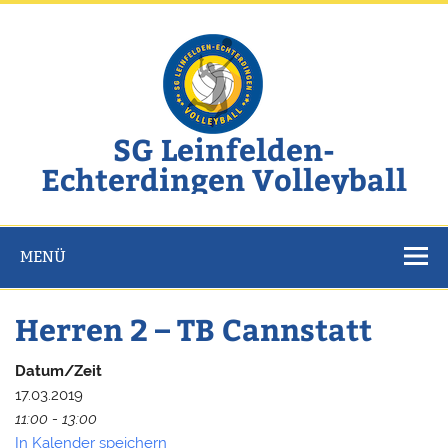
Zum
Inhalt
springen
SG Leinfelden-
Echterdingen Volleyball
Website der SG Leinfelden-Echterdingen Volleyball
MENÜ
Herren 2 – TB Cannstatt
Datum/Zeit
17.03.2019
11:00 - 13:00
In Kalender speichern