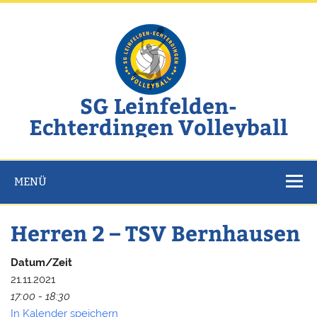
Zum
Inhalt
springen
SG Leinfelden-
Echterdingen Volleyball
Website der SG Leinfelden-Echterdingen Volleyball
MENÜ
Herren 2 – TSV Bernhausen
Datum/Zeit
21.11.2021
17:00 - 18:30
In Kalender speichern