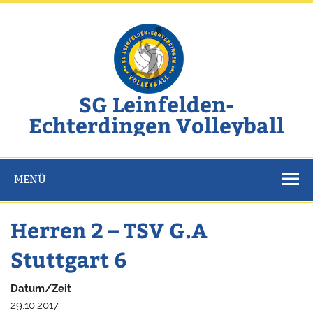
Zum
Inhalt
springen
SG Leinfelden-
Echterdingen Volleyball
Website der SG Leinfelden-Echterdingen Volleyball
MENÜ
Herren 2 – TSV G.A
Stuttgart 6
Datum/Zeit
29.10.2017