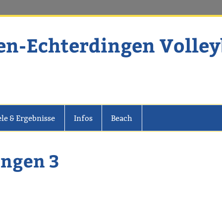
en-Echterdingen Volley
dingen Volleyball
ele & Ergebnisse
Infos
Beach
angen 3