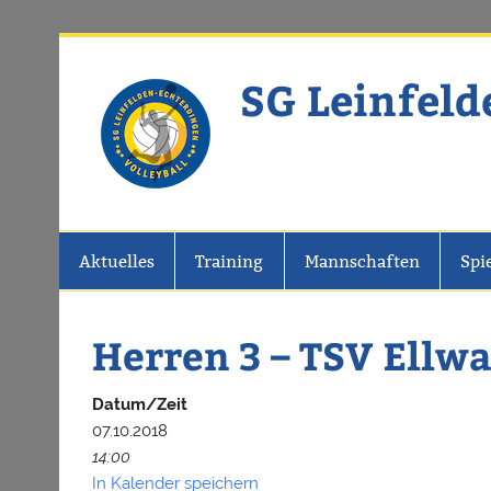
Zum
Inhalt
springen
SG Leinfeld
Website der SG Leinfelden-Echter
Aktuelles
Training
Mannschaften
Spi
Herren 3 – TSV Ellw
Datum/Zeit
07.10.2018
14:00
In Kalender speichern