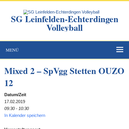
Zum
Inhalt
springen
SG Leinfelden-Echterdingen
Volleyball
Website der SG Leinfelden-Echterdingen Volleyball
MENÜ
Mixed 2 – SpVgg Stetten OUZO
12
Datum/Zeit
17.02.2019
09:30 - 10:30
In Kalender speichern