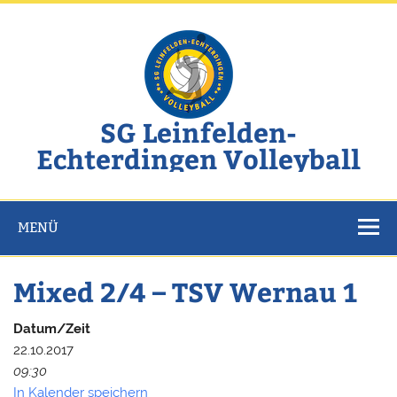
Zum
Inhalt
springen
SG Leinfelden-
Echterdingen Volleyball
Website der SG Leinfelden-Echterdingen Volleyball
MENÜ
Mixed 2/4 – TSV Wernau 1
Datum/Zeit
22.10.2017
09:30
In Kalender speichern