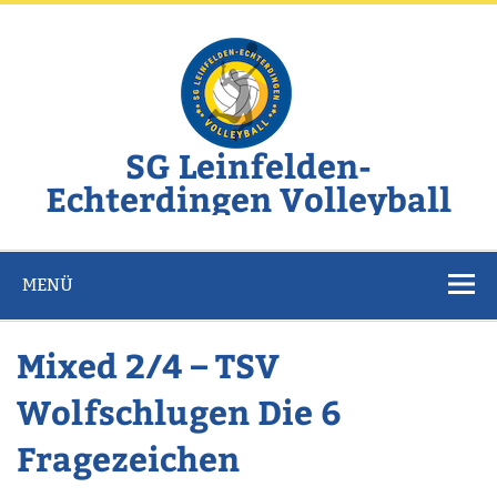
Zum
Inhalt
springen
SG Leinfelden-
Echterdingen Volleyball
Website der SG Leinfelden-Echterdingen Volleyball
MENÜ
Mixed 2/4 – TSV
Wolfschlugen Die 6
Fragezeichen