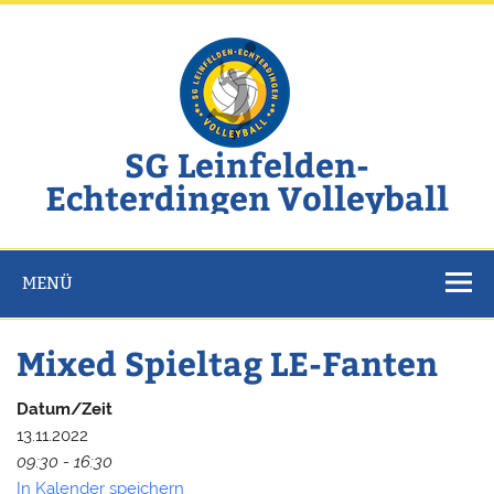
Zum
Inhalt
springen
SG Leinfelden-
Echterdingen Volleyball
Website der SG Leinfelden-Echterdingen Volleyball
MENÜ
Mixed Spieltag LE-Fanten
Datum/Zeit
13.11.2022
09:30 - 16:30
In Kalender speichern