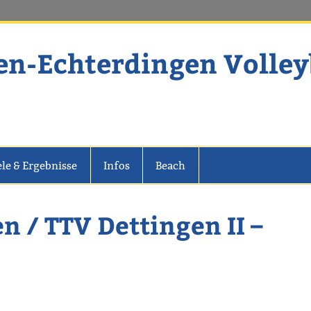
en-Echterdingen Volley
dingen Volleyball
ele & Ergebnisse
Infos
Beach
 / TTV Dettingen II –