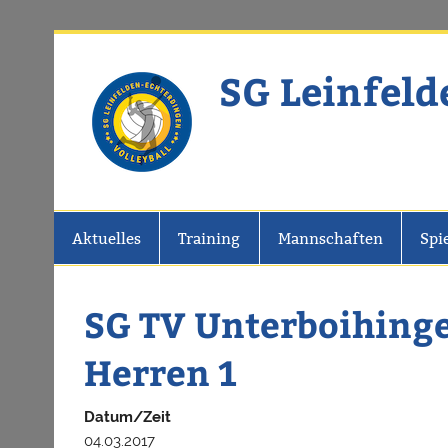
Zum
Inhalt
springen
SG Leinfeld
Website der SG Leinfelden-Echter
Aktuelles
Training
Mannschaften
Spi
SG TV Unterboihingen
Herren 1
Datum/Zeit
04.03.2017