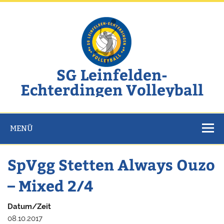
Zum
Inhalt
springen
SG Leinfelden-
Echterdingen Volleyball
Website der SG Leinfelden-Echterdingen Volleyball
MENÜ
SpVgg Stetten Always Ouzo
– Mixed 2/4
Datum/Zeit
08.10.2017