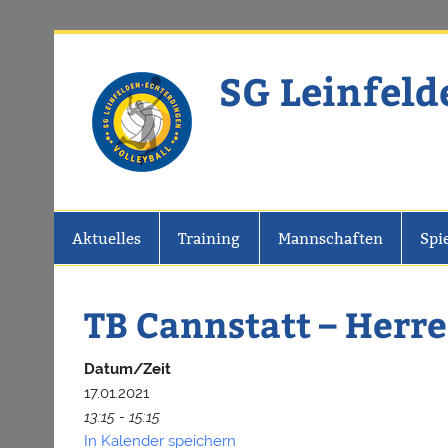
Zum
Inhalt
springen
SG Leinfeld
Website der SG Leinfelden-Echter
Aktuelles
Training
Mannschaften
Spi
TB Cannstatt – Herre
Datum/Zeit
17.01.2021
13:15 - 15:15
In Kalender speichern