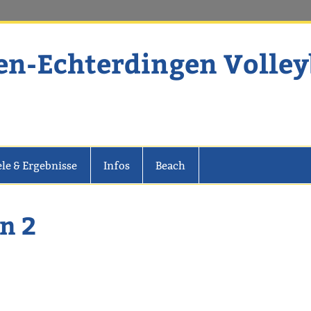
en-Echterdingen Volley
dingen Volleyball
ele & Ergebnisse
Infos
Beach
n 2