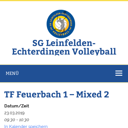
Zum
Inhalt
springen
SG Leinfelden-
Echterdingen Volleyball
Website der SG Leinfelden-Echterdingen Volleyball
MENÜ
TF Feuerbach 1 – Mixed 2
Datum/Zeit
23.03.2019
09:30 - 10:30
In Kalender speichern