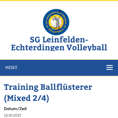
Zum
Inhalt
springen
SG Leinfelden-
Echterdingen Volleyball
Website der SG Leinfelden-Echterdingen Volleyball
MENÜ
Training Ballflüsterer
(Mixed 2/4)
Datum/Zeit
13.10.2017