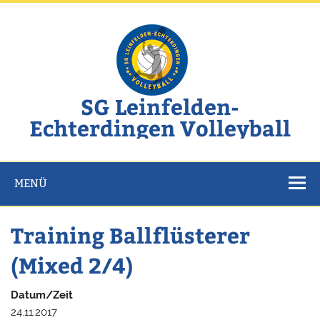
Zum
Inhalt
springen
SG Leinfelden-
Echterdingen Volleyball
Website der SG Leinfelden-Echterdingen Volleyball
MENÜ
Training Ballflüsterer
(Mixed 2/4)
Datum/Zeit
24.11.2017