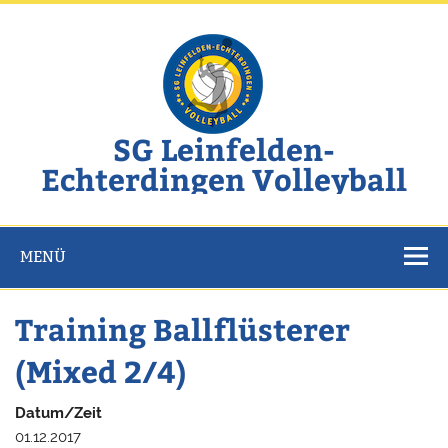
Zum
Inhalt
springen
SG Leinfelden-
Echterdingen Volleyball
Website der SG Leinfelden-Echterdingen Volleyball
MENÜ
Training Ballflüsterer
(Mixed 2/4)
Datum/Zeit
01.12.2017