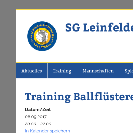
Zum
Inhalt
springen
SG Leinfeld
Website der SG Leinfelden-Echter
Aktuelles
Training
Mannschaften
Spi
Training Ballflüster
Datum/Zeit
06.09.2017
20:00 - 22:00
In Kalender speichern