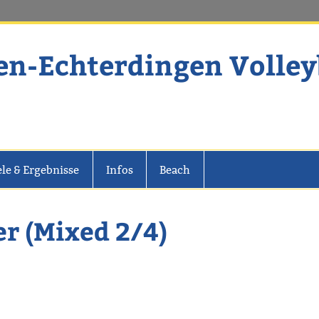
en-Echterdingen Volley
dingen Volleyball
ele & Ergebnisse
Infos
Beach
er (Mixed 2/4)