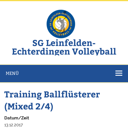
Zum
Inhalt
springen
SG Leinfelden-
Echterdingen Volleyball
Website der SG Leinfelden-Echterdingen Volleyball
MENÜ
Training Ballflüsterer
(Mixed 2/4)
Datum/Zeit
13.12.2017