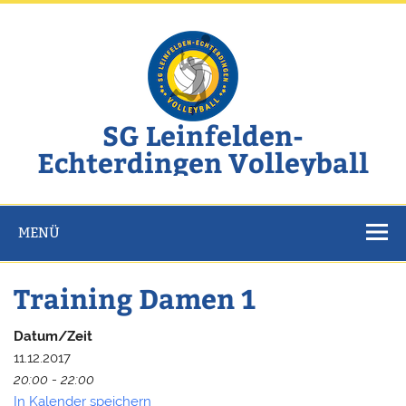
Zum
Inhalt
springen
SG Leinfelden-
Echterdingen Volleyball
Website der SG Leinfelden-Echterdingen Volleyball
MENÜ
Training Damen 1
Datum/Zeit
11.12.2017
20:00 - 22:00
In Kalender speichern