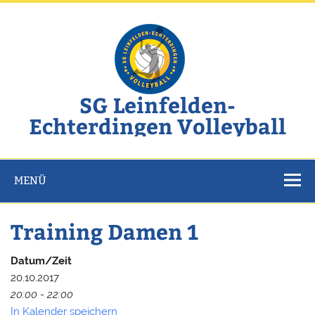
Zum
Inhalt
springen
SG Leinfelden-
Echterdingen Volleyball
Website der SG Leinfelden-Echterdingen Volleyball
MENÜ
Training Damen 1
Datum/Zeit
20.10.2017
20:00 - 22:00
In Kalender speichern