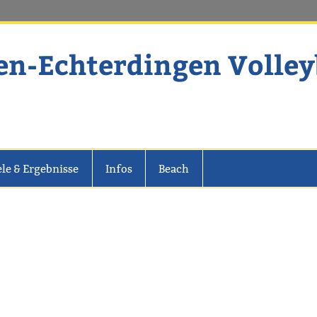
en-Echterdingen Volley
dingen Volleyball
ele & Ergebnisse
Infos
Beach