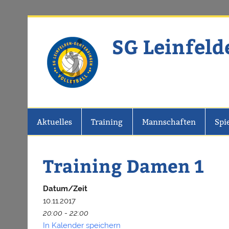
Zum
Inhalt
springen
SG Leinfeld
Website der SG Leinfelden-Echter
Aktuelles
Training
Mannschaften
Spi
Training Damen 1
Datum/Zeit
10.11.2017
20:00 - 22:00
In Kalender speichern