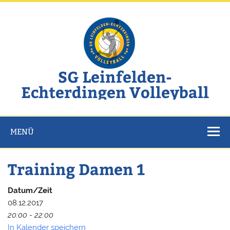
Zum
Inhalt
springen
SG Leinfelden-
Echterdingen Volleyball
Website der SG Leinfelden-Echterdingen Volleyball
MENÜ
Training Damen 1
Datum/Zeit
08.12.2017
20:00 - 22:00
In Kalender speichern