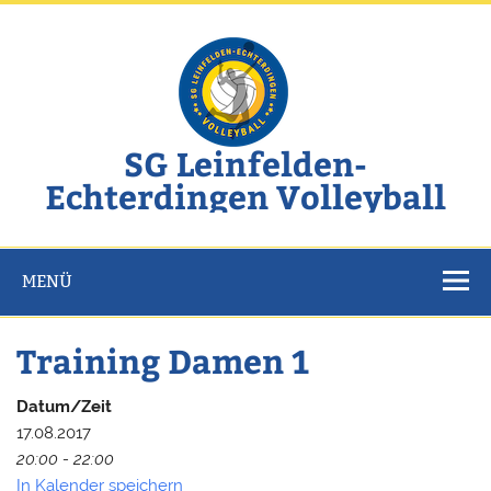
Zum
Inhalt
springen
SG Leinfelden-
Echterdingen Volleyball
Website der SG Leinfelden-Echterdingen Volleyball
MENÜ
Training Damen 1
Datum/Zeit
17.08.2017
20:00 - 22:00
In Kalender speichern