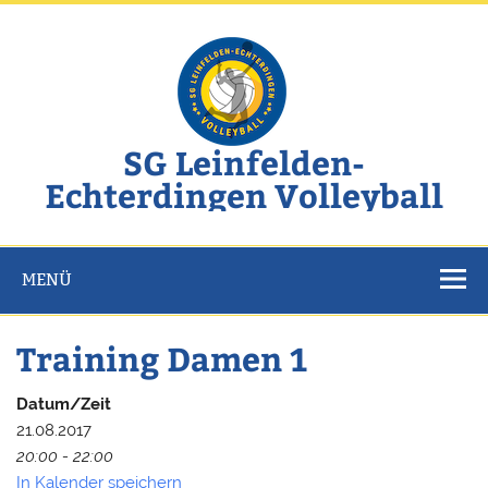
Zum
Inhalt
springen
SG Leinfelden-
Echterdingen Volleyball
Website der SG Leinfelden-Echterdingen Volleyball
MENÜ
Training Damen 1
Datum/Zeit
21.08.2017
20:00 - 22:00
In Kalender speichern