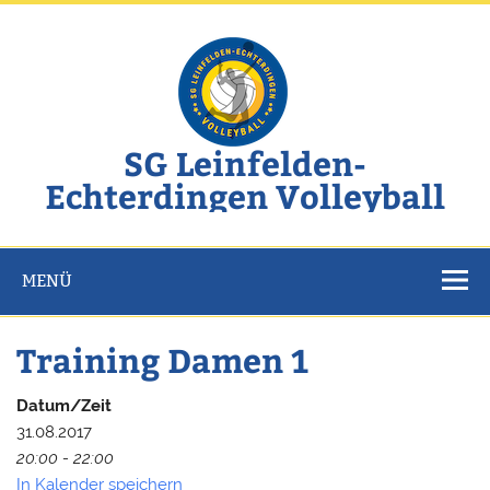
Zum
Inhalt
springen
SG Leinfelden-
Echterdingen Volleyball
Website der SG Leinfelden-Echterdingen Volleyball
MENÜ
Training Damen 1
Datum/Zeit
31.08.2017
20:00 - 22:00
In Kalender speichern