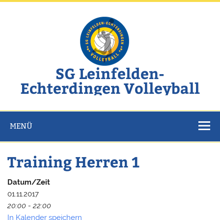
Zum
Inhalt
springen
SG Leinfelden-
Echterdingen Volleyball
Website der SG Leinfelden-Echterdingen Volleyball
MENÜ
Training Herren 1
Datum/Zeit
01.11.2017
20:00 - 22:00
In Kalender speichern