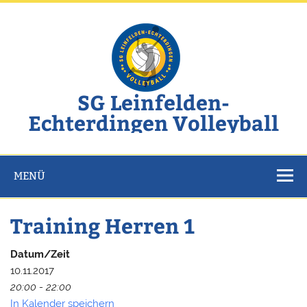
Zum
Inhalt
springen
SG Leinfelden-
Echterdingen Volleyball
Website der SG Leinfelden-Echterdingen Volleyball
MENÜ
Training Herren 1
Datum/Zeit
10.11.2017
20:00 - 22:00
In Kalender speichern