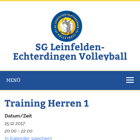
Zum
Inhalt
springen
SG Leinfelden-
Echterdingen Volleyball
Website der SG Leinfelden-Echterdingen Volleyball
MENÜ
Training Herren 1
Datum/Zeit
15.12.2017
20:00 - 22:00
In Kalender speichern