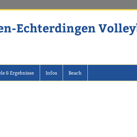
en-Echterdingen Volley
dingen Volleyball
ele & Ergebnisse
Infos
Beach