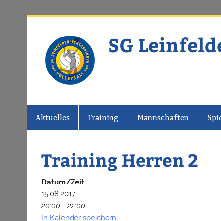
Zum
Inhalt
springen
SG Leinfeld
Website der SG Leinfelden-Echter
Aktuelles
Training
Mannschaften
Spi
Training Herren 2
Datum/Zeit
15.08.2017
20:00 - 22:00
In Kalender speichern