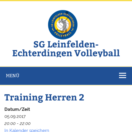
Zum
Inhalt
springen
SG Leinfelden-
Echterdingen Volleyball
Website der SG Leinfelden-Echterdingen Volleyball
MENÜ
Training Herren 2
Datum/Zeit
05.09.2017
20:00 - 22:00
In Kalender speichern